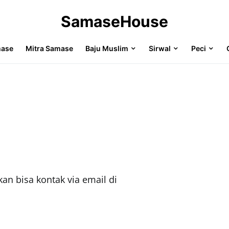
SamaseHouse
mase
Mitra Samase
Baju Muslim
Sirwal
Peci
n bisa kontak via email di