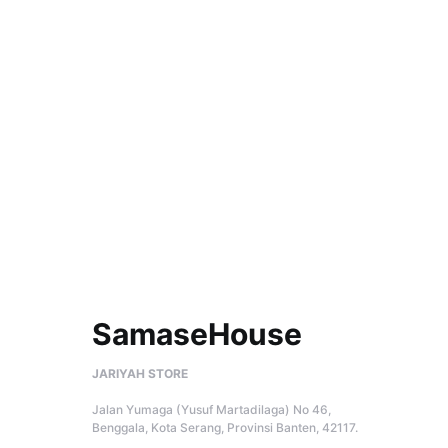
SamaseHouse
JARIYAH STORE
Jalan Yumaga (Yusuf Martadilaga) No 46,
Benggala, Kota Serang, Provinsi Banten, 42117.