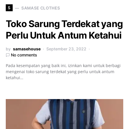
S
SAMASE CLOTHES
Toko Sarung Terdekat yang
Perlu Untuk Antum Ketahui
by
samasehouse
September 23, 2022
No comments
Pada kesempatan yang baik ini, izinkan kami untuk berbagi
mengenai toko sarung terdekat yang perlu untuk antum
ketahui…