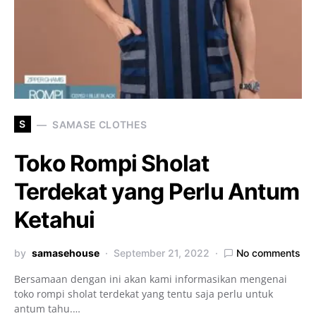
S
SAMASE CLOTHES
Toko Rompi Sholat
Terdekat yang Perlu Antum
Ketahui
by
samasehouse
September 21, 2022
No comments
Bersamaan dengan ini akan kami informasikan mengenai
toko rompi sholat terdekat yang tentu saja perlu untuk
antum tahu.…