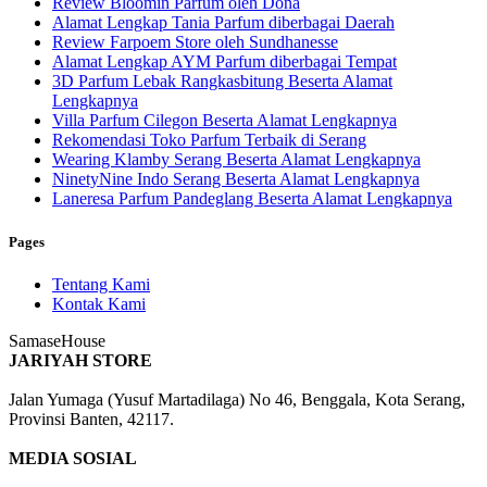
Review Bloomin Parfum oleh Dona
Alamat Lengkap Tania Parfum diberbagai Daerah
Review Farpoem Store oleh Sundhanesse
Alamat Lengkap AYM Parfum diberbagai Tempat
3D Parfum Lebak Rangkasbitung Beserta Alamat
Lengkapnya
Villa Parfum Cilegon Beserta Alamat Lengkapnya
Rekomendasi Toko Parfum Terbaik di Serang
Wearing Klamby Serang Beserta Alamat Lengkapnya
NinetyNine Indo Serang Beserta Alamat Lengkapnya
Laneresa Parfum Pandeglang Beserta Alamat Lengkapnya
Pages
Tentang Kami
Kontak Kami
SamaseHouse
JARIYAH STORE
Jalan Yumaga (Yusuf Martadilaga) No 46, Benggala, Kota Serang,
Provinsi Banten, 42117.
MEDIA SOSIAL