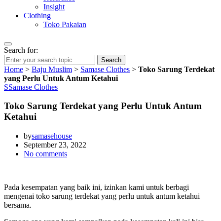
Insight
Clothing
Toko Pakaian
Search for:
Search
Home
>
Baju Muslim
>
Samase Clothes
>
Toko Sarung Terdekat
yang Perlu Untuk Antum Ketahui
S
Samase Clothes
Toko Sarung Terdekat yang Perlu Untuk Antum
Ketahui
by
samasehouse
September 23, 2022
No comments
Pada kesempatan yang baik ini, izinkan kami untuk berbagi
mengenai toko sarung terdekat yang perlu untuk antum ketahui
bersama.