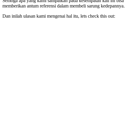
Semoga apa yang kami sampaikan pada kesempatan kali ini bisa
memberikan antum referensi dalam membeli sarung kedepannya.
Dan inilah ulasan kami mengenai hal itu, lets check this out: