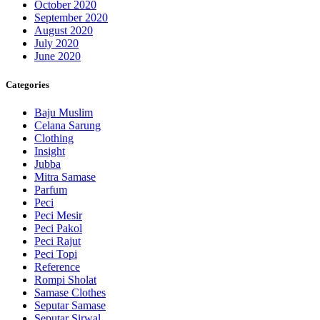
October 2020
September 2020
August 2020
July 2020
June 2020
Categories
Baju Muslim
Celana Sarung
Clothing
Insight
Jubba
Mitra Samase
Parfum
Peci
Peci Mesir
Peci Pakol
Peci Rajut
Peci Topi
Reference
Rompi Sholat
Samase Clothes
Seputar Samase
Seputar Sirwal