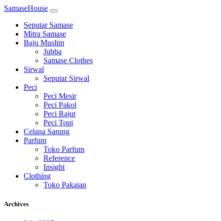
SamaseHouse
Seputar Samase
Mitra Samase
Baju Muslim
Jubba
Samase Clothes
Sirwal
Seputar Sirwal
Peci
Peci Mesir
Peci Pakol
Peci Rajut
Peci Topi
Celana Sarung
Parfum
Toko Parfum
Reference
Insight
Clothing
Toko Pakaian
Archives