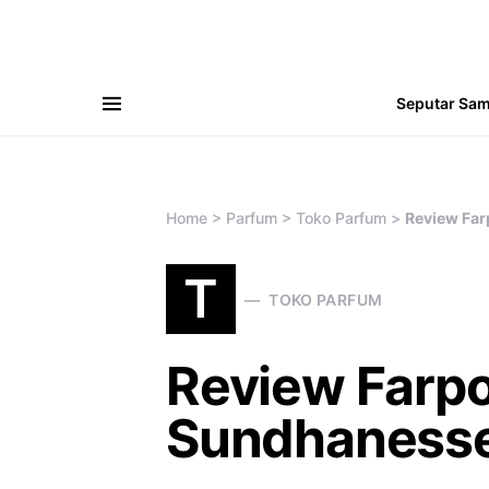
Seputar Sa
Search for:
Home
>
Parfum
>
Toko Parfum
>
Review Far
T
TOKO PARFUM
Review Farpo
Sundhaness