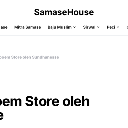
SamaseHouse
mase
Mitra Samase
Baju Muslim
Sirwal
Peci
poem Store oleh Sundhanesse
em Store oleh
e