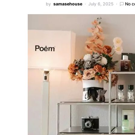
by
samasehouse
July 6, 2025
No 