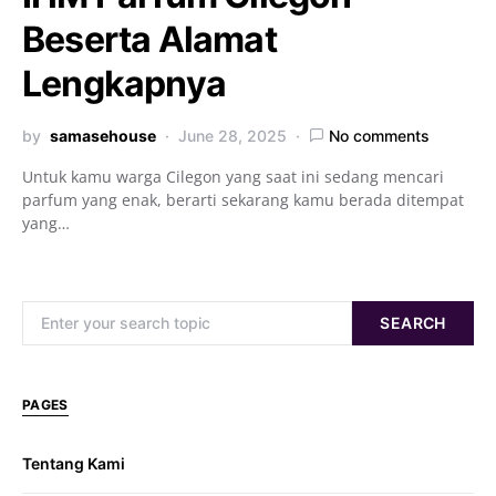
Beserta Alamat
Lengkapnya
by
samasehouse
June 28, 2025
No comments
Untuk kamu warga Cilegon yang saat ini sedang mencari
parfum yang enak, berarti sekarang kamu berada ditempat
yang…
Search for:
SEARCH
PAGES
Tentang Kami