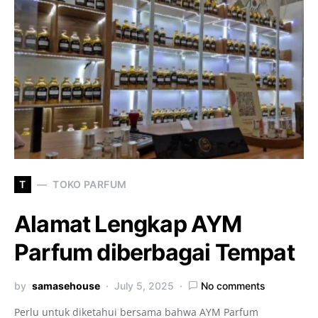
T
TOKO PARFUM
Alamat Lengkap AYM
Parfum diberbagai Tempat
by
samasehouse
July 5, 2025
No comments
Perlu untuk diketahui bersama bahwa AYM Parfum