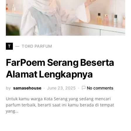
T
TOKO PARFUM
FarPoem Serang Beserta
Alamat Lengkapnya
by
samasehouse
June 23, 2025
No comments
Untuk kamu warga Kota Serang yang sedang mencari
parfum terbaik, berarti saat ini kamu berada di tempat
yang…