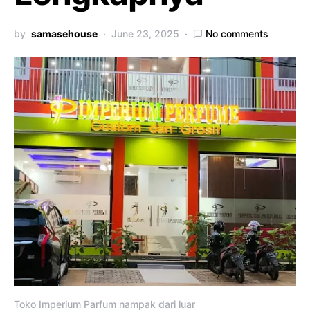
by
samasehouse
June 23, 2025
No comments
Toko Imperium Parfum nampak dari luar