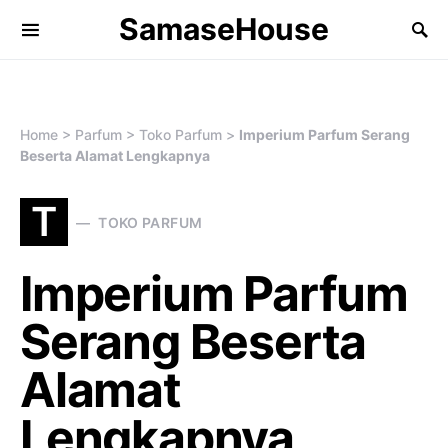
SamaseHouse
Search for:
Home
>
Parfum
>
Toko Parfum
>
Imperium Parfum Serang
Beserta Alamat Lengkapnya
T
TOKO PARFUM
Imperium Parfum
Serang Beserta
Alamat
Lengkapnya