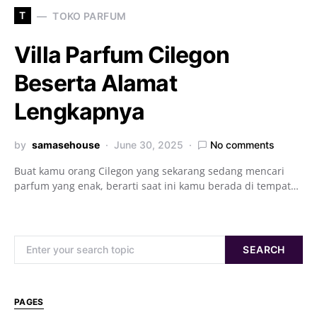
T
TOKO PARFUM
Villa Parfum Cilegon
Beserta Alamat
Lengkapnya
by
samasehouse
June 30, 2025
No comments
Buat kamu orang Cilegon yang sekarang sedang mencari
parfum yang enak, berarti saat ini kamu berada di tempat…
Search for:
SEARCH
PAGES