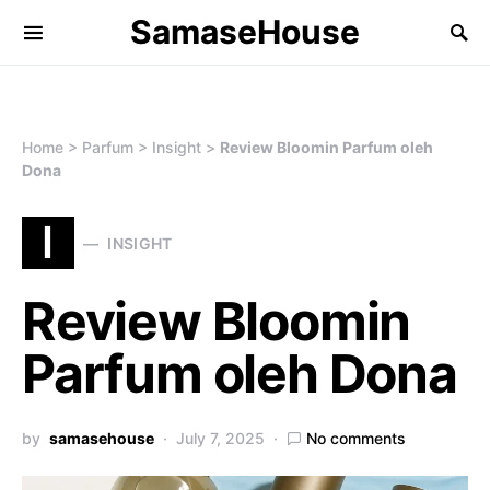
SamaseHouse
Search for:
Home
>
Parfum
>
Insight
>
Review Bloomin Parfum oleh
Dona
I
INSIGHT
Review Bloomin
Parfum oleh Dona
by
samasehouse
July 7, 2025
No comments