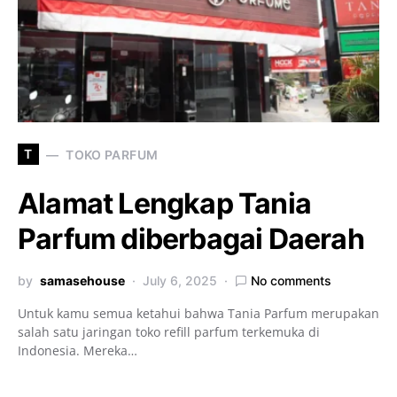
T
TOKO PARFUM
Alamat Lengkap Tania
Parfum diberbagai Daerah
by
samasehouse
July 6, 2025
No comments
Untuk kamu semua ketahui bahwa Tania Parfum merupakan
salah satu jaringan toko refill parfum terkemuka di
Indonesia. Mereka…