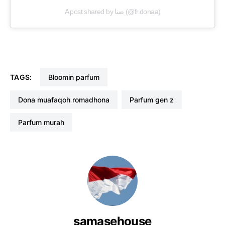
A post shared by ضنا (@fr.donaa)
TAGS:
bloomin parfum
dona muafaqoh romadhona
parfum gen z
parfum murah
samasehouse