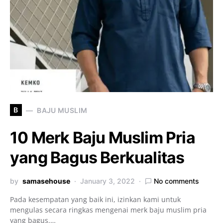
B
BAJU MUSLIM
10 Merk Baju Muslim Pria
yang Bagus Berkualitas
by
samasehouse
January 3, 2022
No comments
Pada kesempatan yang baik ini, izinkan kami untuk
mengulas secara ringkas mengenai merk baju muslim pria
yang bagus.…