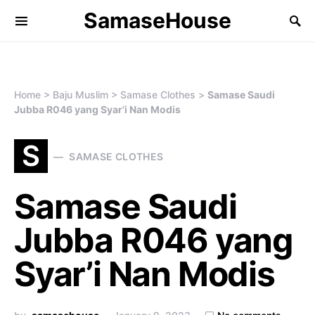
SamaseHouse
Search for:
Home
>
Baju Muslim
>
Samase Clothes
>
Samase Saudi
Jubba R046 yang Syar’i Nan Modis
S
SAMASE CLOTHES
Samase Saudi
Jubba R046 yang
Syar’i Nan Modis