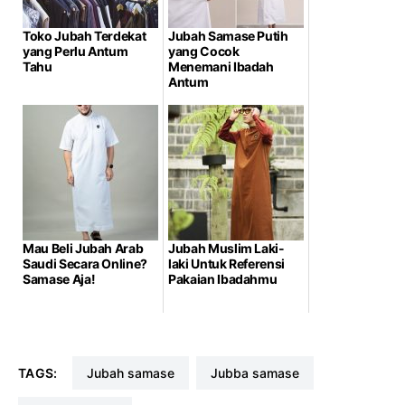
Toko Jubah Terdekat
Jubah Samase Putih
yang Perlu Antum
yang Cocok
Tahu
Menemani Ibadah
Antum
Mau Beli Jubah Arab
Jubah Muslim Laki-
Saudi Secara Online?
laki Untuk Referensi
Samase Aja!
Pakaian Ibadahmu
TAGS:
jubah samase
jubba samase