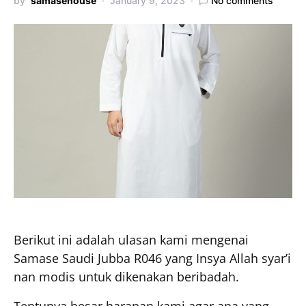
by
samasehouse
January 9, 2023
No comments
Berikut ini adalah ulasan kami mengenai
Samase Saudi Jubba R046 yang Insya Allah syar’i
nan modis untuk dikenakan beribadah.