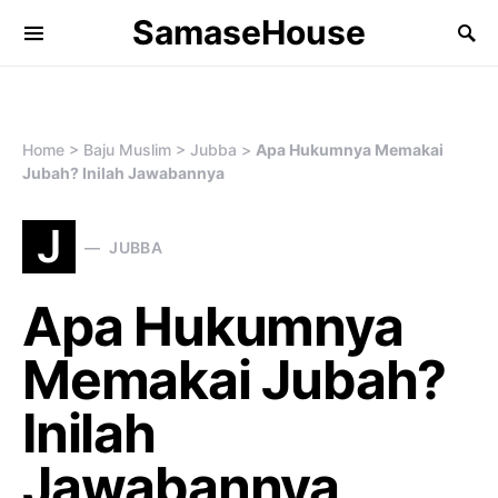
SamaseHouse
Search for:
Home
>
Baju Muslim
>
Jubba
>
Apa Hukumnya Memakai
Jubah? Inilah Jawabannya
J
JUBBA
Apa Hukumnya
Memakai Jubah?
Inilah
Jawabannya