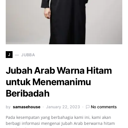
J
JUBBA
Jubah Arab Warna Hitam
untuk Menemanimu
Beribadah
by
samasehouse
January 22, 2023
No comments
Pada kesempatan yang berbahagia kami ini, kami akan
berbagi informasi mengenai Jubah Arab berwarna hitam