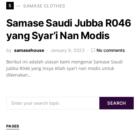
S
SAMASE CLOTHES
Samase Saudi Jubba R046
yang Syar’i Nan Modis
by
samasehouse
January 9, 2023
No comments
Berikut ini adalah ulasan kami mengenai Samase Saudi
Jubba R046 yang Insya Allah syar’i nan modis untuk
dikenakan…
Search for:
SEARCH
PAGES