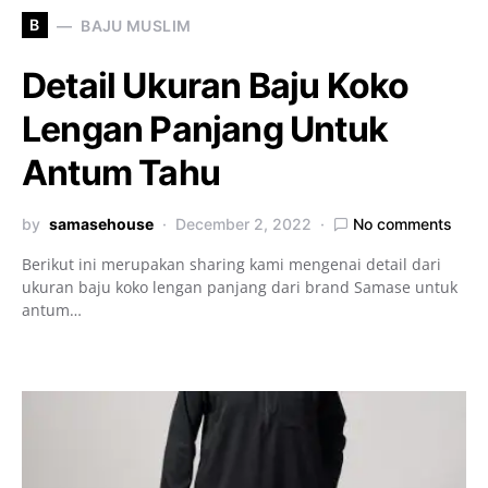
B
BAJU MUSLIM
Detail Ukuran Baju Koko
Lengan Panjang Untuk
Antum Tahu
by
samasehouse
December 2, 2022
No comments
Berikut ini merupakan sharing kami mengenai detail dari
ukuran baju koko lengan panjang dari brand Samase untuk
antum…