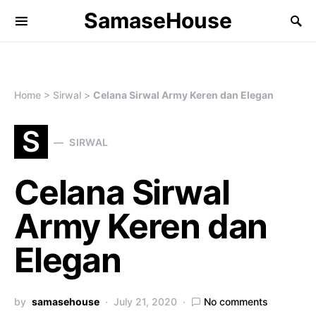
SamaseHouse
Search for:
Home
>
Sirwal
>
Celana Sirwal Army Keren dan Elegan
S
SIRWAL
Celana Sirwal
Army Keren dan
Elegan
by
samasehouse
July 21, 2020
No comments