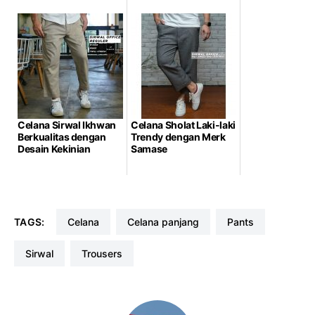
Celana Sirwal Ikhwan
Celana Sholat Laki-laki
Berkualitas dengan
Trendy dengan Merk
Desain Kekinian
Samase
TAGS:
celana
celana panjang
pants
sirwal
trousers