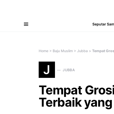
Seputar Sa
Search for:
Home
>
Baju Muslim
>
Jubba
>
Tempat Gros
J
JUBBA
Tempat Grosi
Terbaik yang