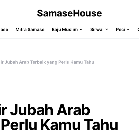
SamaseHouse
mase
Mitra Samase
Baju Muslim
Sirwal
Peci
ir Jubah Arab Terbaik yang Perlu Kamu Tahu
r Jubah Arab
 Perlu Kamu Tahu