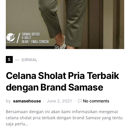
S
SIRWAL
Celana Sholat Pria Terbaik
dengan Brand Samase
by
samasehouse
June 2, 2021
No comments
Bersamaan dengan ini akan kami informasikan mengenai
celana sholat pria terbaik dengan brand Samase yang tentu
saja perlu…