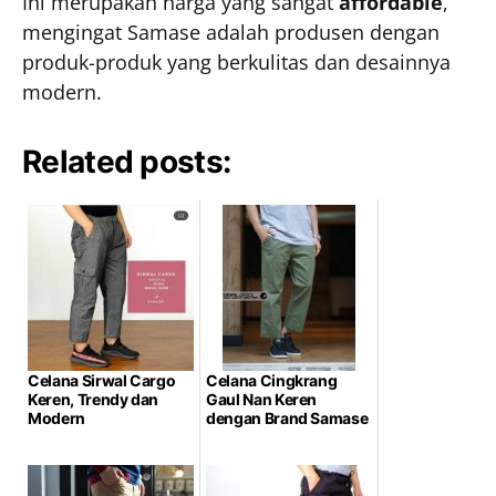
Ini merupakan harga yang sangat
affordable
,
mengingat Samase adalah produsen dengan
produk-produk yang berkulitas dan desainnya
modern.
Related posts:
Celana Sirwal Cargo
Celana Cingkrang
Keren, Trendy dan
Gaul Nan Keren
Modern
dengan Brand Samase