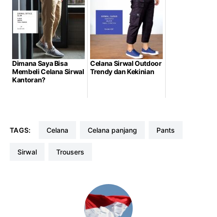
Dimana Saya Bisa
Celana Sirwal Outdoor
Membeli Celana Sirwal
Trendy dan Kekinian
Kantoran?
TAGS:
celana
celana panjang
pants
sirwal
trousers