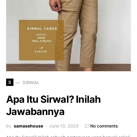
S
SIRWAL
Apa Itu Sirwal? Inilah
Jawabannya
by
samasehouse
June 10, 2020
No comments