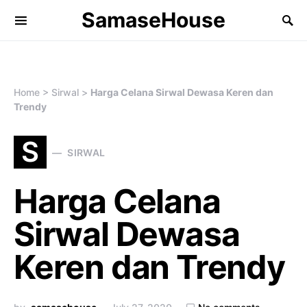
SamaseHouse
Search for:
Home
>
Sirwal
>
Harga Celana Sirwal Dewasa Keren dan
Trendy
S
SIRWAL
Harga Celana
Sirwal Dewasa
Keren dan Trendy