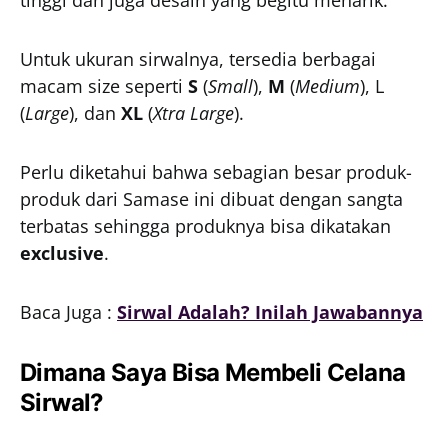
tinggi dan juga desain yang begitu menarik.
Untuk ukuran sirwalnya, tersedia berbagai
macam size seperti
S
(
Small
),
M
(
Medium
), L
(
Large
), dan
XL
(
Xtra Large
).
Perlu diketahui bahwa sebagian besar produk-
produk dari Samase ini dibuat dengan sangta
terbatas sehingga produknya bisa dikatakan
exclusive
.
Baca Juga :
Sirwal Adalah? Inilah Jawabannya
Dimana Saya Bisa Membeli Celana
Sirwal?