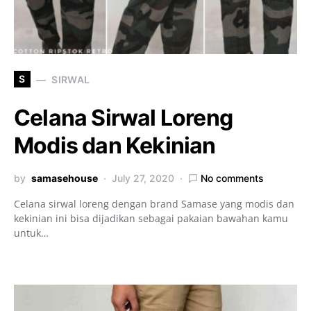
S
SIRWAL
Celana Sirwal Loreng
Modis dan Kekinian
by
samasehouse
July 27, 2020
No comments
Celana sirwal loreng dengan brand Samase yang modis dan
kekinian ini bisa dijadikan sebagai pakaian bawahan kamu
untuk…