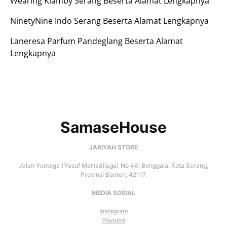
Wearing Klamby Serang Beserta Alamat Lengkapnya
NinetyNine Indo Serang Beserta Alamat Lengkapnya
Laneresa Parfum Pandeglang Beserta Alamat
Lengkapnya
SamaseHouse
JARIYAH STORE
Jalan Yumaga (Yusuf Martadilaga) No 46, Benggala, Kota Serang,
Provinsi Banten, 42117.
MEDIA SOSIAL
Instagram
Youtube