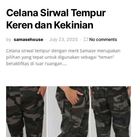
Celana Sirwal Tempur
Keren dan Kekinian
by
samasehouse
July 23, 2020
No comments
Celana sirwal tempur dengan merk Samase merupakan
pilihan yang tepat untuk digunakan sebagai “teman”
beraktifitas di luar ruangan.…