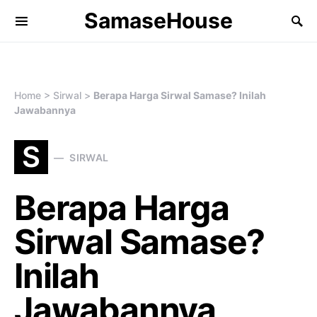
SamaseHouse
Search for:
Home
>
Sirwal
>
Berapa Harga Sirwal Samase? Inilah
Jawabannya
S
SIRWAL
Berapa Harga
Sirwal Samase?
Inilah
Jawabannya