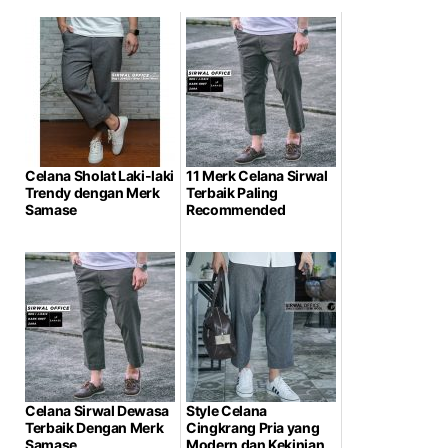
Celana Sholat Laki-laki
11 Merk Celana Sirwal
Trendy dengan Merk
Terbaik Paling
Samase
Recommended
Celana Sirwal Dewasa
Style Celana
Terbaik Dengan Merk
Cingkrang Pria yang
Samase
Modern dan Kekinian