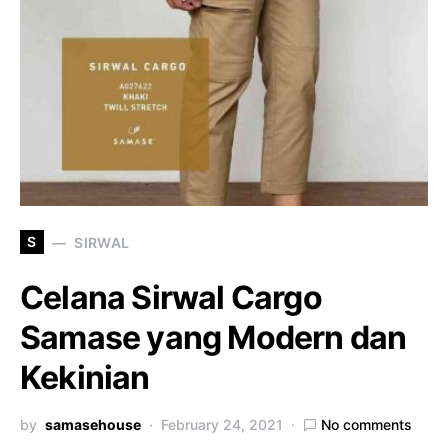
S
SIRWAL
Celana Sirwal Cargo
Samase yang Modern dan
Kekinian
by
samasehouse
February 24, 2021
No comments