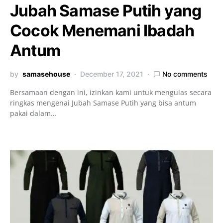
Jubah Samase Putih yang
Cocok Menemani Ibadah
Antum
by
samasehouse
December 17, 2021
No comments
Bersamaan dengan ini, izinkan kami untuk mengulas secara
ringkas mengenai Jubah Samase Putih yang bisa antum
pakai dalam…