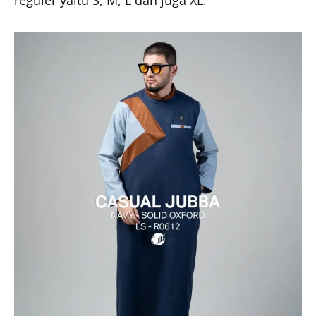
reguler yaitu S, M, L dan juga XL.