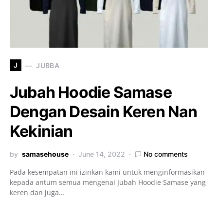
J
JUBBA
Jubah Hoodie Samase
Dengan Desain Keren Nan
Kekinian
by
samasehouse
June 14, 2022
No comments
Pada kesempatan ini izinkan kami untuk menginformasikan
kepada antum semua mengenai Jubah Hoodie Samase yang
keren dan juga…