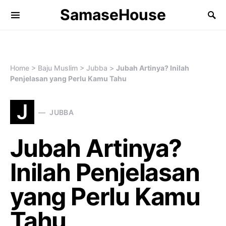
SamaseHouse
Search for:
Home
>
Baju Muslim
>
Jubba
>
Jubah Artinya? Inilah
Penjelasan yang Perlu Kamu Tahu
J
JUBBA
Jubah Artinya?
Inilah Penjelasan
yang Perlu Kamu
Tahu