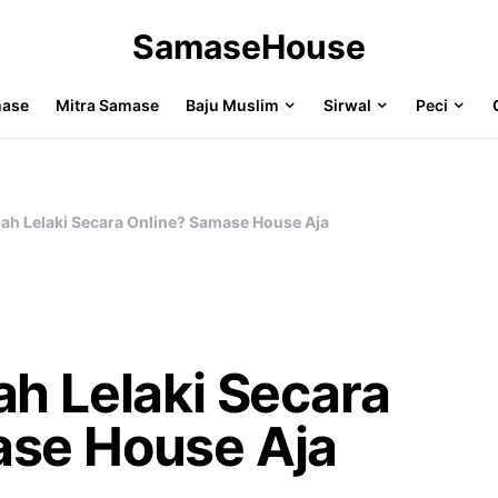
SamaseHouse
mase
Mitra Samase
Baju Muslim
Sirwal
Peci
bah Lelaki Secara Online? Samase House Aja
ah Lelaki Secara
ase House Aja