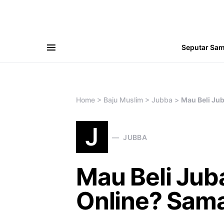
Seputar Sa
Search for:
Home
>
Baju Muslim
>
Jubba
>
Mau Beli Ju
J
JUBBA
Mau Beli Jub
Online? Sam