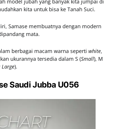
ah model jubah yang banyak kita jumpai di
udahkan kita untuk bisa ke Tanah Suci.
diri, Samase membuatnya dengan modern
 dipandang mata.
dalam berbagai macam warna seperti
white
,
kan ukurannya tersedia dalam S (
Small
), M
a Large
).
ase Saudi Jubba U056