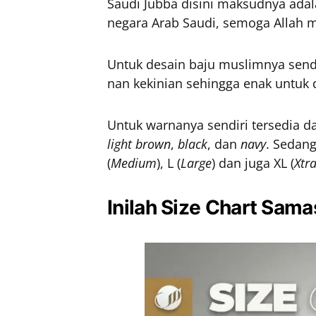
Saudi Jubba disini maksudnya adal
negara Arab Saudi, semoga Allah m
Untuk desain baju muslimnya sen
nan kekinian sehingga enak untuk
Untuk warnanya sendiri tersedia 
light brown
,
black
, dan
navy
. Sedang
(
Medium
), L (
Large
) dan juga XL (
Xtr
Inilah Size Chart Sam