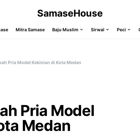
SamaseHouse
mase
Mitra Samase
Baju Muslim
Sirwal
Peci
bah Pria Model Kekinian di Kota Medan
bah Pria Model
Kota Medan