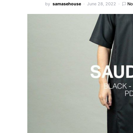
by
samasehouse
June 28, 2022
No