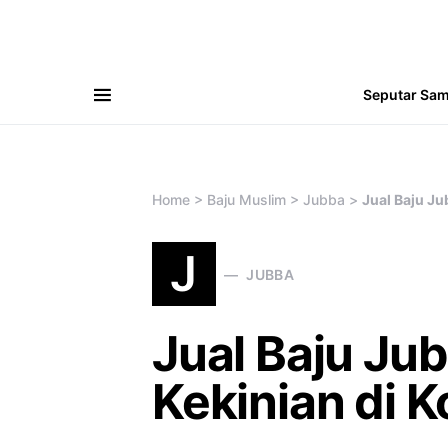
Seputar Sa
Search for:
Home
>
Baju Muslim
>
Jubba
>
Jual Baju Ju
J
JUBBA
Jual Baju Ju
Kekinian di 