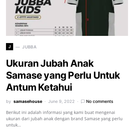
J
JUBBA
Ukuran Jubah Anak
Samase yang Perlu Untuk
Antum Ketahui
by
samasehouse
June 9, 2022
No comments
Berikut ini adalah informasi yang kami buat mengenai
ukuran dari jubah anak dengan brand Samase yang perlu
untuk…