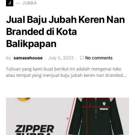
J
JUBBA
Jual Baju Jubah Keren Nan
Branded di Kota
Balikpapan
by
samasehouse
July 5, 2022
No comments
Tulisan yang kami buat berikut ini adalah mengenai toko
atau tempat yang menjual baju jubah keren nan branded…