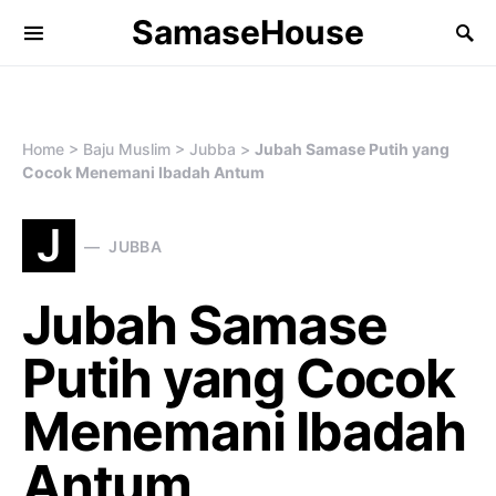
SamaseHouse
Search for:
Home
>
Baju Muslim
>
Jubba
>
Jubah Samase Putih yang
Cocok Menemani Ibadah Antum
J
JUBBA
Jubah Samase
Putih yang Cocok
Menemani Ibadah
Antum