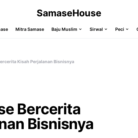
SamaseHouse
mase
Mitra Samase
Baju Muslim
Sirwal
Peci
rcerita Kisah Perjalanan Bisnisnya
e Bercerita
anan Bisnisnya