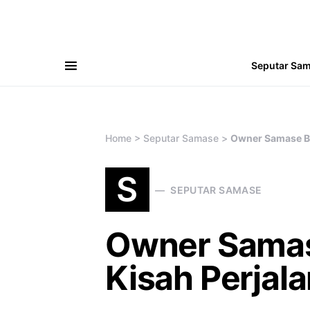
Seputar Sa
Search for:
Home
>
Seputar Samase
>
Owner Samase Be
S
SEPUTAR SAMASE
Owner Samas
Kisah Perjal