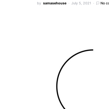
by
samasehouse
July 5, 2021
No c