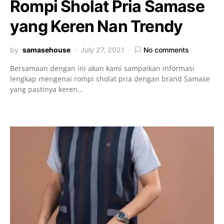
Rompi Sholat Pria Samase
yang Keren Nan Trendy
by
samasehouse
July 27, 2021
No comments
Bersamaan dengan ini akan kami sampaikan informasi
lengkap mengenai rompi sholat pria dengan brand Samase
yang pastinya keren…