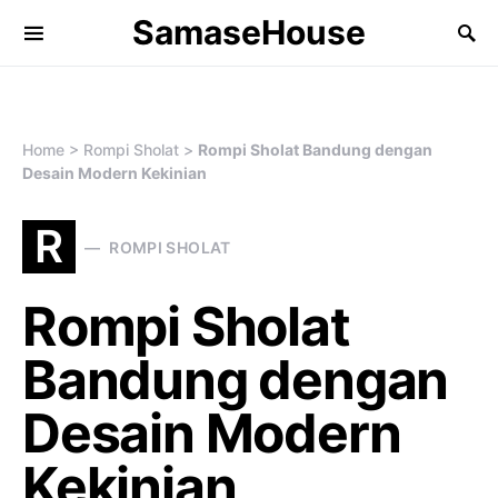
SamaseHouse
Search for:
Home
>
Rompi Sholat
>
Rompi Sholat Bandung dengan
Desain Modern Kekinian
R
ROMPI SHOLAT
Rompi Sholat
Bandung dengan
Desain Modern
Kekinian