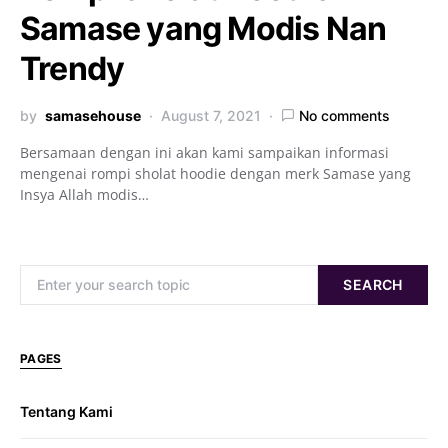
Samase yang Modis Nan
Trendy
by
samasehouse
August 7, 2021
No comments
Bersamaan dengan ini akan kami sampaikan informasi
mengenai rompi sholat hoodie dengan merk Samase yang
Insya Allah modis…
Search for:
SEARCH
PAGES
Tentang Kami