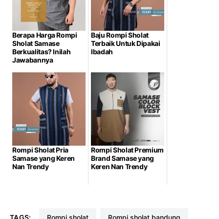
Berapa Harga Rompi
Baju Rompi Sholat
Sholat Samase
Terbaik Untuk Dipakai
Berkualitas? Inilah
Ibadah
Jawabannya
Rompi Sholat Pria
Rompi Sholat Premium
Samase yang Keren
Brand Samase yang
Nan Trendy
Keren Nan Trendy
TAGS:
rompi sholat
rompi sholat bandung