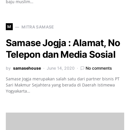
baju muslim…
M
MITRA SAMASE
Samase Jogja : Alamat, No
Telepon dan Media Sosial
by
samasehouse
June 14, 2020
No comments
Samase Jogja merupakan salah satu dari partner bisnis PT
Sari Makmur Sejahtera yang berada di Daerah Istimewa
Yogyakarta…