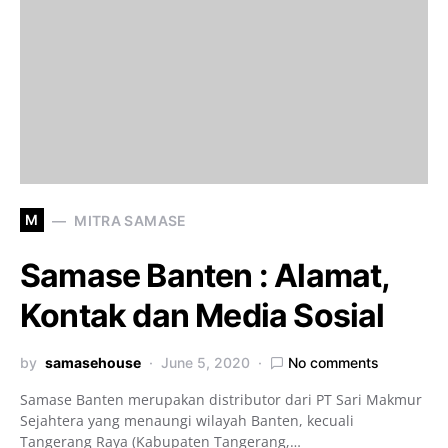
M
MITRA SAMASE
Samase Banten : Alamat,
Kontak dan Media Sosial
by
samasehouse
June 5, 2020
No comments
Samase Banten merupakan distributor dari PT Sari Makmur
Sejahtera yang menaungi wilayah Banten, kecuali
Tangerang Raya (Kabupaten Tangerang,…