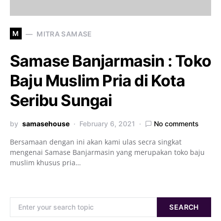
M
MITRA SAMASE
Samase Banjarmasin : Toko
Baju Muslim Pria di Kota
Seribu Sungai
by
samasehouse
February 6, 2021
No comments
Bersamaan dengan ini akan kami ulas secra singkat
mengenai Samase Banjarmasin yang merupakan toko baju
muslim khusus pria…
Search for:
SEARCH