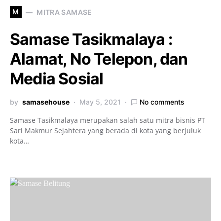
M
MITRA SAMASE
Samase Tasikmalaya :
Alamat, No Telepon, dan
Media Sosial
by
samasehouse
May 5, 2021
No comments
Samase Tasikmalaya merupakan salah satu mitra bisnis PT
Sari Makmur Sejahtera yang berada di kota yang berjuluk
kota…