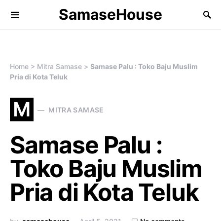
SamaseHouse
Search for:
Home
>
Mitra Samase
>
Samase Palu : Toko Baju Muslim
Pria di Kota Teluk
M
MITRA SAMASE
Samase Palu :
Toko Baju Muslim
Pria di Kota Teluk