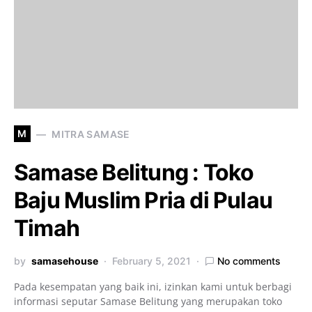
M
MITRA SAMASE
Samase Belitung : Toko
Baju Muslim Pria di Pulau
Timah
by
samasehouse
February 5, 2021
No comments
Pada kesempatan yang baik ini, izinkan kami untuk berbagi
informasi seputar Samase Belitung yang merupakan toko