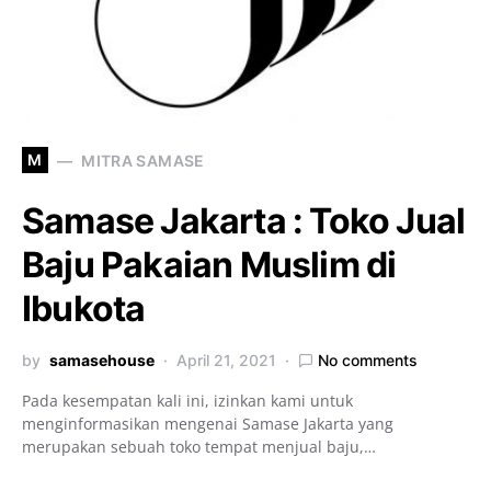
M
MITRA SAMASE
Samase Jakarta : Toko Jual
Baju Pakaian Muslim di
Ibukota
by
samasehouse
April 21, 2021
No comments
Pada kesempatan kali ini, izinkan kami untuk
menginformasikan mengenai Samase Jakarta yang
merupakan sebuah toko tempat menjual baju,…