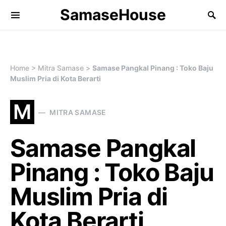
SamaseHouse
Search for:
Home
>
Mitra Samase
>
Samase Pangkal Pinang : Toko Baju
Muslim Pria di Kota Berarti
M
MITRA SAMASE
Samase Pangkal
Pinang : Toko Baju
Muslim Pria di
Kota Berarti