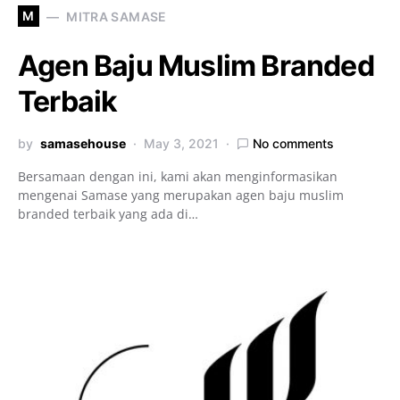
M
MITRA SAMASE
Agen Baju Muslim Branded
Terbaik
by
samasehouse
May 3, 2021
No comments
Bersamaan dengan ini, kami akan menginformasikan
mengenai Samase yang merupakan agen baju muslim
branded terbaik yang ada di…