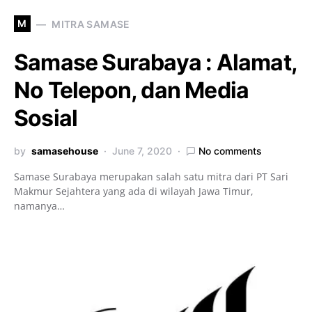
M
MITRA SAMASE
Samase Surabaya : Alamat,
No Telepon, dan Media
Sosial
by
samasehouse
June 7, 2020
No comments
Samase Surabaya merupakan salah satu mitra dari PT Sari
Makmur Sejahtera yang ada di wilayah Jawa Timur,
namanya…