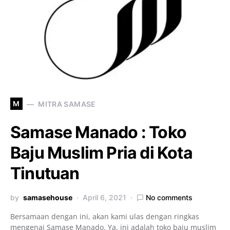
M
MITRA SAMASE
Samase Manado : Toko
Baju Muslim Pria di Kota
Tinutuan
by
samasehouse
April 6, 2021
No comments
Bersamaan dengan ini, akan kami ulas dengan ringkas
mengenai Samase Manado. Ya, ini adalah toko baju muslim