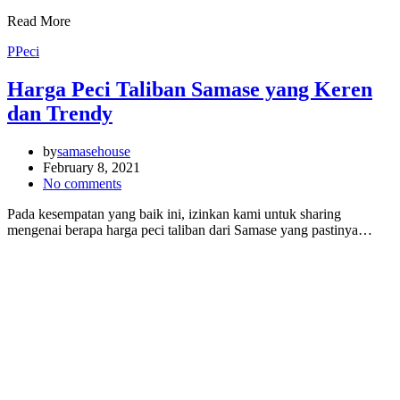
Read More
P
Peci
Harga Peci Taliban Samase yang Keren
dan Trendy
by
samasehouse
February 8, 2021
No comments
Pada kesempatan yang baik ini, izinkan kami untuk sharing
mengenai berapa harga peci taliban dari Samase yang pastinya…