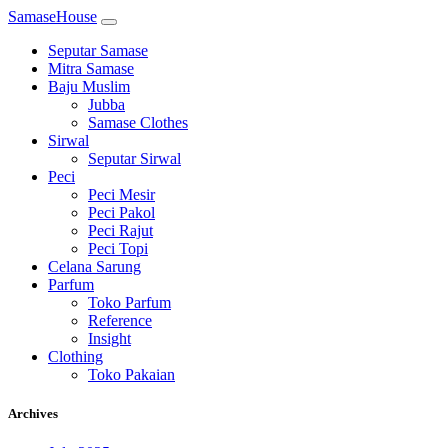
SamaseHouse
Seputar Samase
Mitra Samase
Baju Muslim
Jubba
Samase Clothes
Sirwal
Seputar Sirwal
Peci
Peci Mesir
Peci Pakol
Peci Rajut
Peci Topi
Celana Sarung
Parfum
Toko Parfum
Reference
Insight
Clothing
Toko Pakaian
Archives