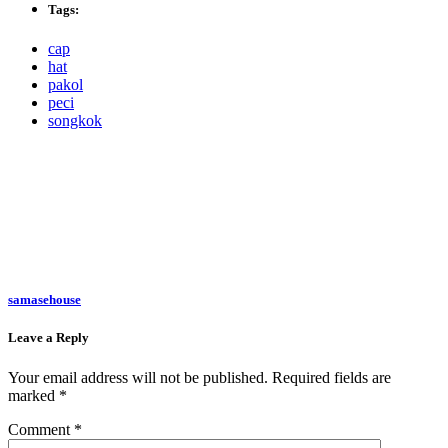
Tags:
cap
hat
pakol
peci
songkok
samasehouse
Leave a Reply
Your email address will not be published.
Required fields are
marked
*
Comment
*