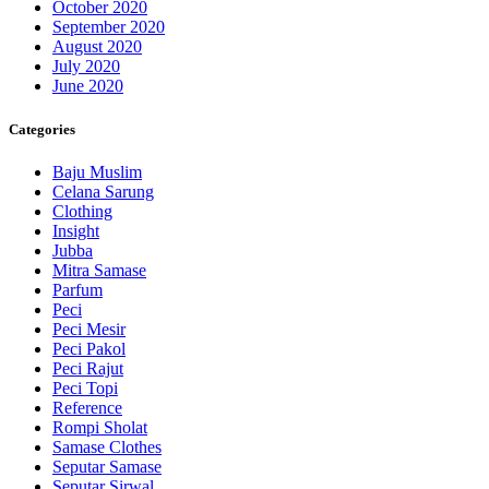
October 2020
September 2020
August 2020
July 2020
June 2020
Categories
Baju Muslim
Celana Sarung
Clothing
Insight
Jubba
Mitra Samase
Parfum
Peci
Peci Mesir
Peci Pakol
Peci Rajut
Peci Topi
Reference
Rompi Sholat
Samase Clothes
Seputar Samase
Seputar Sirwal