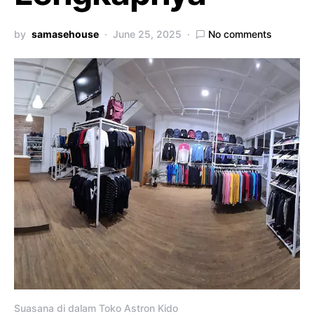
by
samasehouse
June 25, 2025
No comments
Suasana di dalam Toko Astron Kido