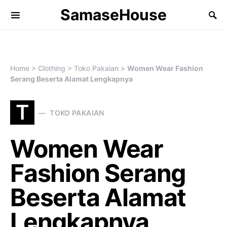
SamaseHouse
Search for:
Home
>
Clothing
>
Toko Pakaian
>
Women Wear Fashion
Serang Beserta Alamat Lengkapnya
T
TOKO PAKAIAN
Women Wear
Fashion Serang
Beserta Alamat
Lengkapnya