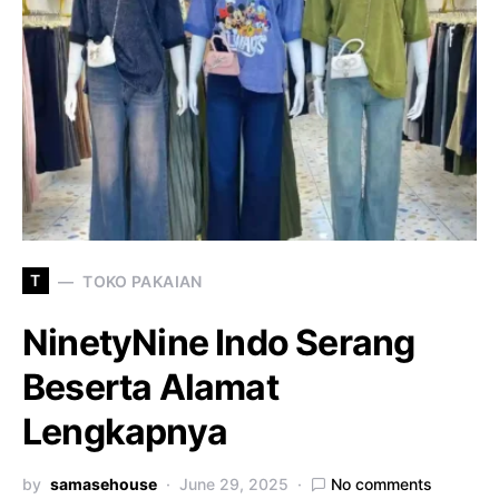
T
TOKO PAKAIAN
NinetyNine Indo Serang
Beserta Alamat
Lengkapnya
by
samasehouse
June 29, 2025
No comments