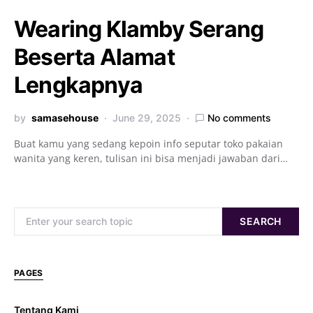
Wearing Klamby Serang
Beserta Alamat
Lengkapnya
by
samasehouse
June 29, 2025
No comments
Buat kamu yang sedang kepoin info seputar toko pakaian
wanita yang keren, tulisan ini bisa menjadi jawaban dari…
Search for:
SEARCH
PAGES
Tentang Kami