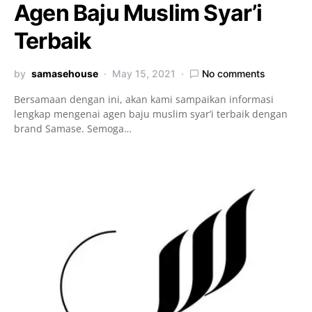
Agen Baju Muslim Syar’i
Terbaik
by
samasehouse
May 15, 2021
No comments
Bersamaan dengan ini, akan kami sampaikan informasi
lengkap mengenai agen baju muslim syar’i terbaik dengan
brand Samase. Semoga…