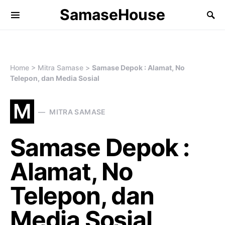
SamaseHouse
Search for:
Home
>
Mitra Samase
>
Samase Depok : Alamat, No
Telepon, dan Media Sosial
M
MITRA SAMASE
Samase Depok :
Alamat, No
Telepon, dan
Media Sosial