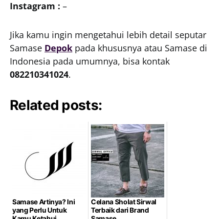
Instagram :
–
Jika kamu ingin mengetahui lebih detail seputar
Samase
Depok
pada khususnya atau Samase di
Indonesia pada umumnya, bisa kontak
082210341024
.
Related posts:
Samase Artinya? Ini
Celana Sholat Sirwal
yang Perlu Untuk
Terbaik dari Brand
Kamu Ketahui
Samase