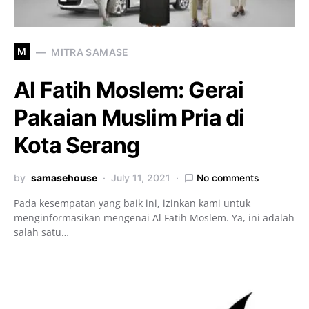
M
MITRA SAMASE
Al Fatih Moslem: Gerai
Pakaian Muslim Pria di
Kota Serang
by
samasehouse
July 11, 2021
No comments
Pada kesempatan yang baik ini, izinkan kami untuk
menginformasikan mengenai Al Fatih Moslem. Ya, ini adalah
salah satu…