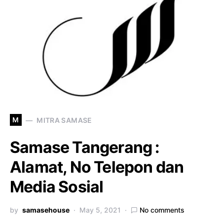
M
MITRA SAMASE
Samase Tangerang :
Alamat, No Telepon dan
Media Sosial
by
samasehouse
May 5, 2021
No comments