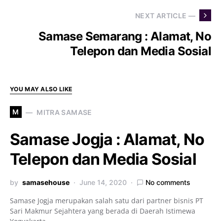
NEXT ARTICLE —
Samase Semarang : Alamat, No
Telepon dan Media Sosial
YOU MAY ALSO LIKE
M
MITRA SAMASE
Samase Jogja : Alamat, No
Telepon dan Media Sosial
by
samasehouse
June 14, 2020
No comments
Samase Jogja merupakan salah satu dari partner bisnis PT
Sari Makmur Sejahtera yang berada di Daerah Istimewa