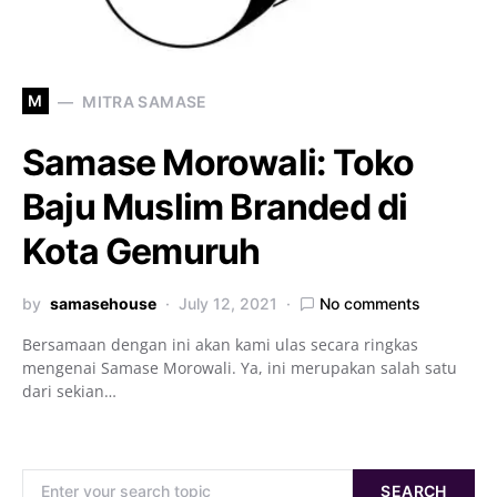
M
MITRA SAMASE
Samase Morowali: Toko
Baju Muslim Branded di
Kota Gemuruh
by
samasehouse
July 12, 2021
No comments
Bersamaan dengan ini akan kami ulas secara ringkas
mengenai Samase Morowali. Ya, ini merupakan salah satu
dari sekian…
Search for:
SEARCH