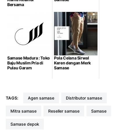
Bersama
Samase Madura : Toko
Pola Celana Sirwal
Baju Muslim Pria di
Keren dengan Merk
Pulau Garam
Samase
TAGS:
agen samase
distributor samase
mitra samase
reseller samase
samase
samase depok